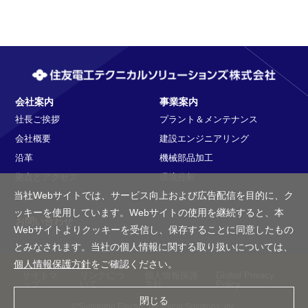
会社案内
事業案内
社長ご挨拶
プラント＆メンテナンス
会社概要
建設エンジニアリング
沿革
機械部品加工
拠点とアクセス
環境分析
当社Webサイトでは、サービス向上および広告配信を目的に、ク
ISO9001
計測器校正
ッキーを使用しています。Webサイトの使用を継続すると、本
お問い合わせ
Webサイトよりクッキーを受信し、保存することに同意したもの
とみなされます。当社の個人情報に関する取り扱いについては、
個人情報保護方針
をご確認ください。
サイトマ
リンクにつ
個人情報保護
Global Privacy
ップ
いて
方針
Policy
閉じる
©Sumitomo Electric Technical Solutions, inc.